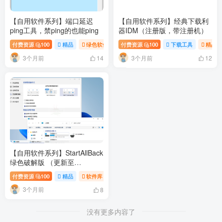
【自用软件系列】端口延迟
【自用软件系列】经典下载利
ping工具，禁ping的也能ping
器IDM（注册版，带注册机）
付费资源
100
精品
绿色软件
付费资源
软件库
100
下载工具
精品
3个月前
3个月前
14
12
【自用软件系列】StartAllBack
绿色破解版 （更新至
3.9.22.5362）
付费资源
100
精品
软件库
3个月前
8
没有更多内容了