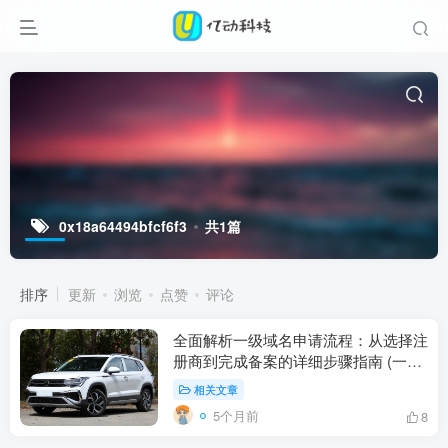
0x18a64494bfcf6f3
共1篇
排序
更新
浏览
点赞
评论
全面解析一级域名申请流程：从选择注
册商到完成备案的详细步骤指南 (一级
notes,no_ai_sug:false}],slid:11026597025
相关文章
5个月前
8