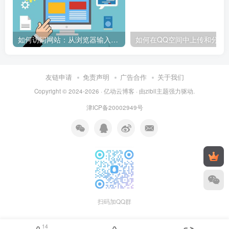
如何访问网站：从浏览器输入到页面加载的完整步骤详解
如何在QQ空间中上传和
友链申请
免责声明
广告合作
关于我们
Copyright © 2024-2026 ·
亿动云博客
· 由
zibll主题
强力驱动.
津ICP备20002949号
扫码加QQ群
14