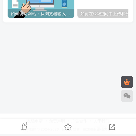
如何访问网站：从浏览器输入到页面加载的完整步骤详解
如何在QQ空间中上传和
友链申请
免责声明
广告合作
关于我们
8
Copyright © 2024-2026 ·
亿动云博客
· 由
zibll主题
强力驱动.