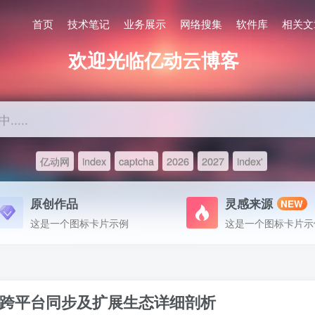
首页
技术笔记
业务展示
网络搜集
软件库
相关文
欢迎光临亿动云博客
....
亿动网
index
captcha
2026
2027
index'
原创作品
灵感来源
NEW
这是一个图标卡片示例
这是一个图标卡片示
跨平台同步及扩展生态详细剖析