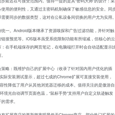
步延迟在可接受范围内。值得一提的是其“密码大师”的设计：采
备使用的便利性，又通过主密码机制确保了敏感信息的安全。同
择需要同步的数据类型，这对在公私设备间切换的用户尤为实用
一。Android版本继承了资源嗅探和广告过滤功能，并针对触
链接预览等。iOS版本虽受系统限制功能有所缩减，但核心的云
节：在手机端保存的网页笔记，在电脑端打开时会自动适配显示
荷。
合策略：既维护自己的扩展中心（收录了针对国内用户优化的插
。实际安装测试显示，超过七成的Chrome扩展可直接安装使用，
兼容性降低了用户从其他浏览器迁移的成本。值得关注的是傲游自
据环境光自动调节页面色温，“鼠标手势”支持用户自定义轨迹触发
下的需求。
有扩展商店的更新频率明显低于Chrome商店，部分热门扩展的