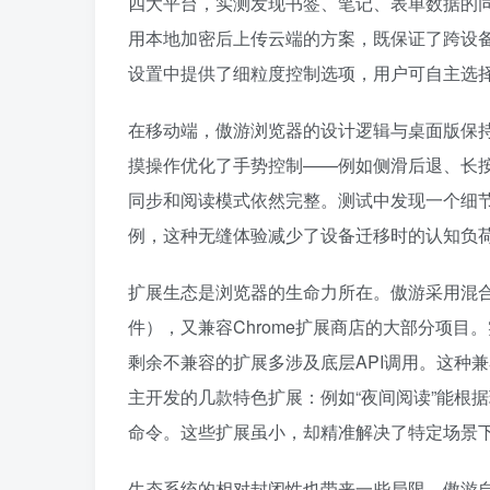
四大平台，实测发现书签、笔记、表单数据的同
用本地加密后上传云端的方案，既保证了跨设
设置中提供了细粒度控制选项，用户可自主选
在移动端，傲游浏览器的设计逻辑与桌面版保持统
摸操作优化了手势控制——例如侧滑后退、长按
同步和阅读模式依然完整。测试中发现一个细
例，这种无缝体验减少了设备迁移时的认知负
扩展生态是浏览器的生命力所在。傲游采用混
件），又兼容Chrome扩展商店的大部分项目
剩余不兼容的扩展多涉及底层API调用。这种
主开发的几款特色扩展：例如“夜间阅读”能根
命令。这些扩展虽小，却精准解决了特定场景
生态系统的相对封闭性也带来一些局限。傲游自