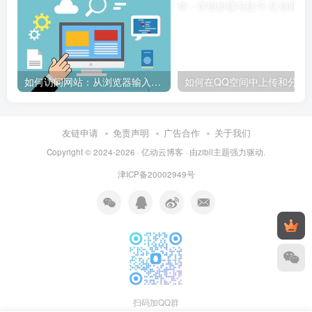
如何访问网站：从浏览器输入到页面加载的完整步骤详解
如何在QQ空间中上传和
友链申请
免责声明
广告合作
关于我们
Copyright © 2024-2026 ·
亿动云博客
· 由
zibll主题
强力驱动.
津ICP备20002949号
扫码加QQ群