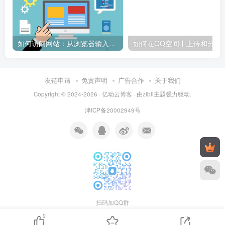
如何访问网站：从浏览器输入到页面加载的完整步骤详解
如何在QQ空间中上传和
友链申请
免责声明
广告合作
关于我们
Copyright © 2024-2026 ·
亿动云博客
· 由
zibll主题
强力驱动.
津ICP备20002949号
扫码加QQ群
9