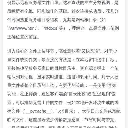
侧显示远程服务器文件目录。这种直观的左右分割视图，是
后续所有拖拽、同步操作的基础。首次连接成功后，花几分
钟时间熟悉服务器目录结构，尤其是网站根目录（如
`/var/www/html/`、`/htdocs`等），理解这一点是文件上传到
正确位置的前提。
进入核心的文件上传环节，高效意味着“又快又准”。对于少
量文件或文件夹，最直接的方法是：在本地窗口选中目标，
直接拖拽至服务器窗口的目标目录中。客户端会弹出一个传
输队列对话框，显示实时进度、速度和剩余时间。对于大批
量文件或整个目录的上传，有更优的策略：一是使用“过滤”
功能。在上传前，通过客户端的“目录比较”或“过滤规则”设
置，可以排除无需上传的文件，例如本地开发环境生成的缓
存文件（`__pycache__`、`.git`目录）、大型日志文件或系统
临时文件。这能显著减少传输数据总量，节省时间与带宽。
二是善用“队列”处理。可以将多个不同目录的文件添加到传