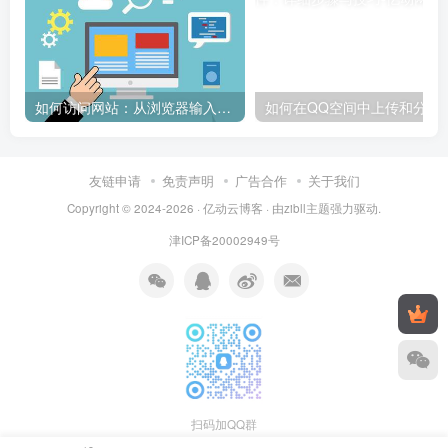
如何访问网站：从浏览器输入到页面加载的完整步骤详解
如何在QQ空间中上传和
友链申请
免责声明
广告合作
关于我们
Copyright © 2024-2026 ·
亿动云博客
· 由
zibll主题
强力驱动.
津ICP备20002949号
扫码加QQ群