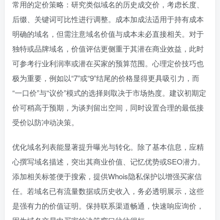
常用的定价策略：研究类似域名的历史成交价，考虑长度、
后缀、关键词可比性进行调整。成本加成法适用于持有成本
明确的域名，但需注意域名价值与成本未必直接相关。对于
独特或品牌域名，价值评估更侧重于其潜在商业效益，此时
可参考行业利润率或潜在买家的预算范围。心理定价技巧也
极为重要，例如以“7”或“9”结尾的价格显得更具吸引力，而
“一口价”与“议价”模式的选择则取决于市场热度。建议初期定
价可稍高于预期，为谈判留出空间，同时设置合理的最低接
受价以防冲动决策。
优化域名列表能显著提升曝光与转化。除了基本信息，应精
心撰写域名描述，突出其商业价值、记忆优势或SEO潜力。
添加相关标签便于搜索，提供Whois隐私保护以增强买家信
任。若域名已有流量数据或历史收入，务必透明展示，这些
是强有力的价值证明。保持联系渠道畅通，快速响应询价，