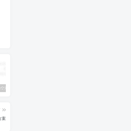
如何在QQ空间中上传和分享文件：详细步骤与技巧
宽带服务到期时间查询指南：运营商官方途径与实用技巧全攻略
业务展示分类测试1
篇
方案