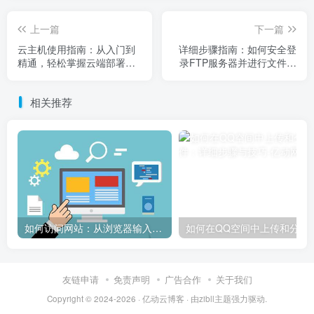
上一篇
下一篇
云主机使用指南：从入门到
详细步骤指南：如何安全登
精通，轻松掌握云端部署与
录FTP服务器并进行文件传
管理技巧
输操作
相关推荐
如何访问网站：从浏览器输入到页面加载的完整步骤详解
如何在QQ空间中上传和
友链申请
免责声明
广告合作
关于我们
Copyright © 2024-2026 ·
亿动云博客
· 由
zibll主题
强力驱动.
津ICP备20002949号