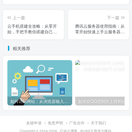
上一篇
下一篇
云手机搭建全攻略：从零开
腾讯云服务器使用指南：从
始，手把手教你搭建自己的
零开始快速上手云服务器操
云手机服务
作与管理
相关推荐
如何访问网站：从浏览器输入到页面加载的完整步骤详解
如何在QQ空间中上传和
友链申请
免责声明
广告合作
关于我们
Copyright © 2024-2026 ·
亿动云博客
· 由
zibll主题
强力驱动.