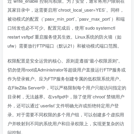
过`write_enable`控制写权限。为了安全，通常将用户限制在
其家目录中，这需要启用`chroot_local_user=YES`。同样，
被动模式的配置（`pasv_min_port`, `pasv_max_port`）和端
口转发也必不可少。配置完成后，使用`sudo systemctl
restart vsftpd`重启服务使其生效。Linux系统的防火墙（如
ufw）需要放行FTP端口（默认21）和被动模式端口范围。
权限配置是安全运营的核心。原则是遵循“最小权限原则”。
切勿使用root或Administrator等超级用户直接运行FTP服务或
作为登录账户。应为FTP服务创建专属的低权限系统用户。
在FileZilla Server中，可以严格限制每个用户只能访问指定的
目录树，无法越界。在vsftpd中，除了使用`chroot`禁锢用户
外，还可以通过`userlist`文件明确允许或拒绝特定用户登
录。对于需要不同权限的多个用户组，可以创建多个虚拟用
户并映射到不同的系统用户和目录权限上，实现更复杂的访
问控制。