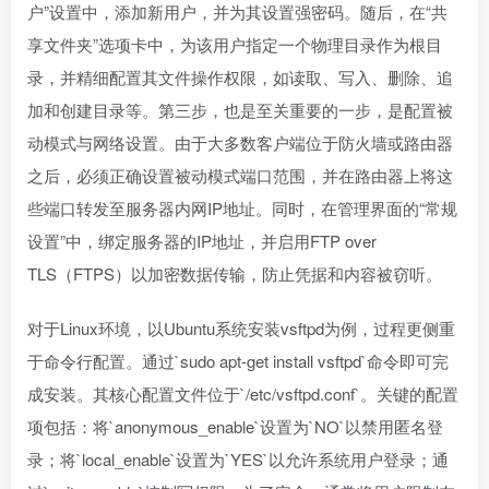
户”设置中，添加新用户，并为其设置强密码。随后，在“共
享文件夹”选项卡中，为该用户指定一个物理目录作为根目
录，并精细配置其文件操作权限，如读取、写入、删除、追
加和创建目录等。第三步，也是至关重要的一步，是配置被
动模式与网络设置。由于大多数客户端位于防火墙或路由器
之后，必须正确设置被动模式端口范围，并在路由器上将这
些端口转发至服务器内网IP地址。同时，在管理界面的“常规
设置”中，绑定服务器的IP地址，并启用FTP over
TLS（FTPS）以加密数据传输，防止凭据和内容被窃听。
对于Linux环境，以Ubuntu系统安装vsftpd为例，过程更侧重
于命令行配置。通过`sudo apt-get install vsftpd`命令即可完
成安装。其核心配置文件位于`/etc/vsftpd.conf`。关键的配置
项包括：将`anonymous_enable`设置为`NO`以禁用匿名登
录；将`local_enable`设置为`YES`以允许系统用户登录；通