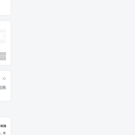
如何在QQ空间中上传和分享文件：详细步骤与技巧
宽带服务到期时间查询指南：运营商官方途径与实用技巧全攻略
业务展示分类测试1
篇
指南