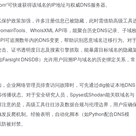
ple.com”可快速获得该域名的IP地址与权威DNS服务器。
私保护政策加强，许多注册信息已被隐藏，此时需借助高级工具
DomainTools、WhoisXML API等，能聚合历史DNS记录、子域
为例，其API可追溯数年内的DNS变更，帮助识别恶意域名迁移行为。对
通过字典攻击、证书透明度日志及搜索引擎抓取，能暴露目标域名的隐藏
rsight DNSDB）允许用户回溯IP与域名的历史绑定关系，常
，企业网络管理员排查访问故障时，可先通过dig验证本地DNS
NS传播状态。对于安全研究人员，Spyse或Shodan能关联域名与
得注意的是，高级工具往往涉及数据合规与伦理边界，用户应确
反爬机制。经验表明，自动化脚本（如Python配合DNS模
以防被封禁。