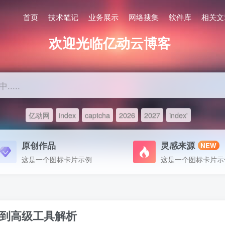
首页
技术笔记
业务展示
网络搜集
软件库
相关文
欢迎光临亿动云博客
....
亿动网
index
captcha
2026
2027
index'
原创作品
灵感来源
NEW
这是一个图标卡片示例
这是一个图标卡片示
到高级工具解析