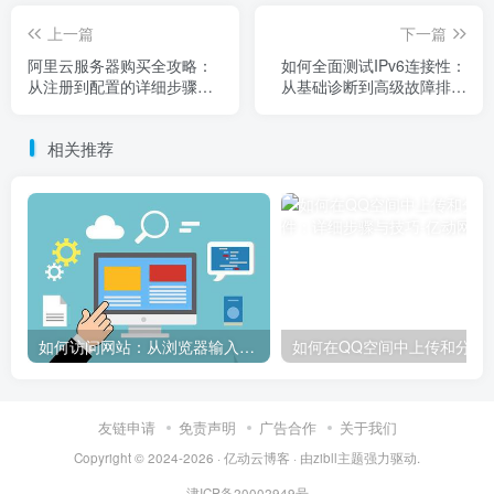
上一篇
下一篇
阿里云服务器购买全攻略：
如何全面测试IPv6连接性：
从注册到配置的详细步骤指
从基础诊断到高级故障排除
南
的完整指南
相关推荐
如何访问网站：从浏览器输入到页面加载的完整步骤详解
如何在QQ空间中上传和
友链申请
免责声明
广告合作
关于我们
Copyright © 2024-2026 ·
亿动云博客
· 由
zibll主题
强力驱动.
津ICP备20002949号