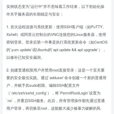
实例状态变为“运行中”并不意味着工作结束，以下初始化操
作关乎服务器的长期稳定与安全：
1. 首次远程连接与系统更新：使用SSH客户端（如PuTTY、
Xshell）或阿里云控制台的VNC连接您的Linux服务器，使用
密钥登录。登录后第一件事是执行系统更新命令（如CentOS
的`yum update`或Ubuntu的`apt update && apt upgrade`），
以修补已知安全漏洞。
2. 创建普通权限用户并禁用root直接登录：这是一个至关重
要的安全最佳实践。通过`adduser`命令创建一个新的普通用
户，并赋予其sudo权限。编辑SSH配置文件
（`/etc/ssh/sshd_config`），将`PermitRootLogin`设置为
`no`，并重启SSH服务。此后，所有管理操作都先通过普通
用户登录，再切换至root，这能极大减少被暴力破解的风