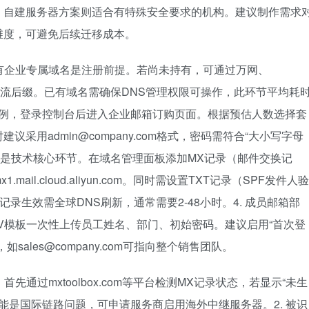
；自建服务器方案则适合有特殊安全要求的机构。建议制作需求
维度，可避免后续迁移成本。
拥有企业专属域名是注册前提。若尚未持有，可通过万网、
cn等主流后缀。已有域名需确保DNS管理权限可操作，此环节平均耗
云为例，登录控制台后进入企业邮箱订购页面。根据预估人数选择套
采用admin@company.com格式，密码需符合“大小写字母
置：这是技术核心环节。在域名管理面板添加MX记录（邮件交换记
l.cloud.aliyun.com。同时需设置TXT记录（SPF发件人验
项记录生效需全球DNS刷新，通常需要2-48小时。4. 成员邮箱部
V模板一次性上传员工姓名、部门、初始密码。建议启用“首次登
ales@company.com可指向整个销售团队。
先通过mxtoolbox.com等平台检测MX记录状态，若显示“未生
能是国际链路问题，可申请服务商启用海外中继服务器。2. 被识