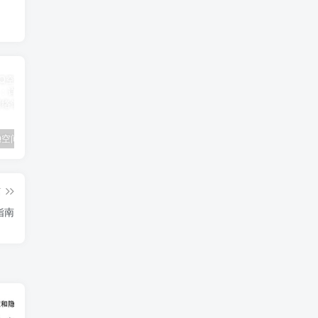
如何在QQ空间中上传和分享文件：详细步骤与技巧
宽带服务到期时间查询指南：运营商官方途径与实用技巧全攻略
业务展示分类测试1
篇
指南