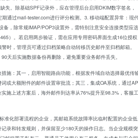
配置缺失。除基础SPF记录外，应在管理后台启用DKIM数字签名，
过mail-tester.com进行评分检测。3. 移动端配置异常：现
id设备，除常规IMAP/POP3设置外，需特别注意安全连接类型应
送（465）。若启用两步验证，需在应用专用密码界面生成16位授权
量预警时，管理员可通过归档策略自动转移历史邮件至归档邮箱。
90天后实施数据备份再删除，避免重要业务邮件丢失。
效措施：其一，启用智能路由功能，根据发件域自动选择最优传
词或大额附件的邮件设置审批流；其三，集成OA系统，通过AP
施上述方案后，海外邮件到达率从76%提升至98.3%，客服
，采用标准化部署流程的企业，其邮箱系统故障率比临时配置的企业低
录记录和转发规则，并保留至少180天的操作日志。当企业规模突