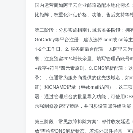
国内运营商如阿里云企业邮箱适配本地化需求
比矩阵，权重化评估价格、功能、售后支持等
第二阶段：分步实施指南1. 域名准备阶段：
GoDaddy等平台注册，建议选择.com或.
1-2个工作日。2. 服务商后台配置：以阿里
餐，注意预留20%增长余量。填写管理员账号时建议
+数字+符号”四元素原则。3. DNS解析配
录），值通常为服务商提供的优先级域名，如mx1.mai
证）和CNAME记录（Webmail访问），这三
署：通过管理后台的批量导入功能，可使用CS
录强制修改密码”策略，并同步设置邮件组功能，如s
第三阶段：常见故障排除方案1. 邮件收发延迟：首
效”需检查DNS解析状态。若海外邮件异常，可