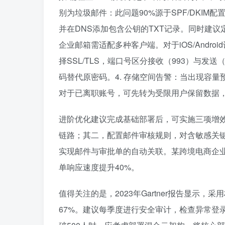
别为垃圾邮件：此问题90%源于SPF/DKIM
并在DNS添加包含公钥的TXT记录。同时建议定期通
企业邮箱需适配多种客户端。对于iOS/Andro
择SSL/TLS，端口号区分接收（993）与发
码替代原密码。4. 存储空间告警：当出现容
对于已离职账号，可先转为受限用户保留数据，
进阶优化建议完成基础部署后，可实施三项增
链路；其二，配置邮件审核规则，对含敏感关键
实现邮件与审批单的自动关联。某跨境电商企业实
单响应速度提升40%。
值得关注的是，2023年Gartner报告显示
67%。建议每季度进行安全审计，检查异常登