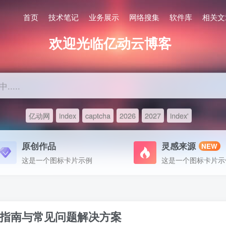
首页
技术笔记
业务展示
网络搜集
软件库
相关文
欢迎光临亿动云博客
....
亿动网
index
captcha
2026
2027
index'
原创作品
灵感来源
NEW
这是一个图标卡片示例
这是一个图标卡片示
指南与常见问题解决方案