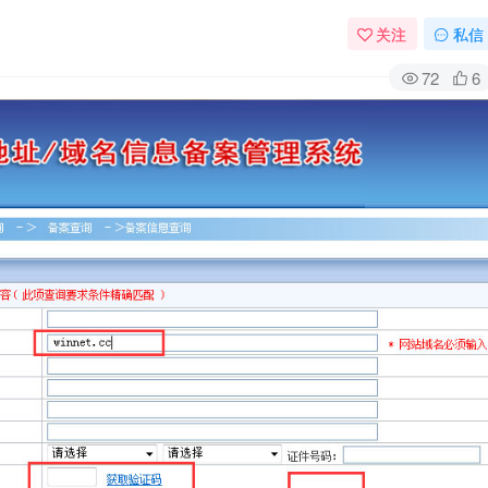
关注
私信
72
6