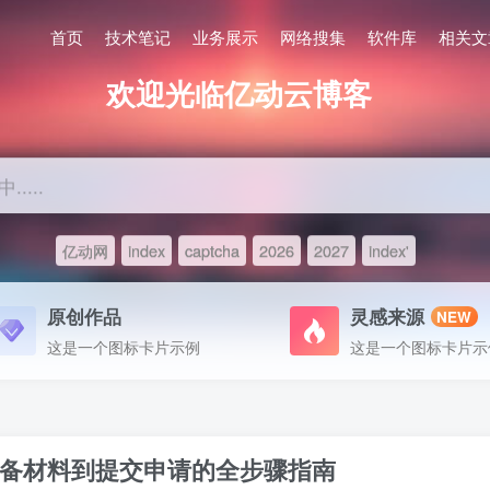
首页
技术笔记
业务展示
网络搜集
软件库
相关文
欢迎光临亿动云博客
....
亿动网
index
captcha
2026
2027
index'
原创作品
灵感来源
NEW
这是一个图标卡片示例
这是一个图标卡片示
备材料到提交申请的全步骤指南