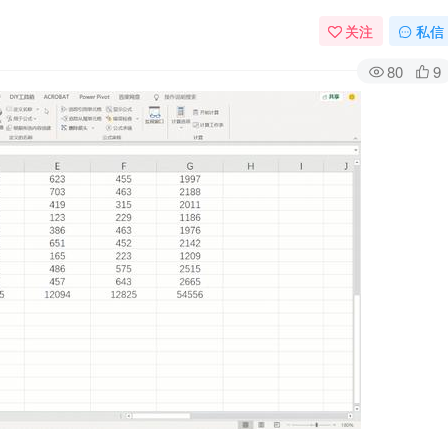
关注
私信
80
9