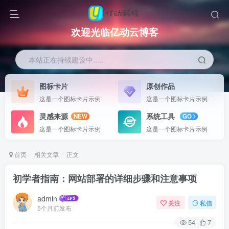
欢迎光临亿动云博客
本站正在持续建设中.....
图标卡片
原创作品
这是一个图标卡片示例
这是一个图标卡片示例
灵感来源
系统工具
NEW
GO
这是一个图标卡片示例
这是一个图标卡片示例
首页
相关文章
正文
初学者指南：网站部署的详细步骤和注意事项
admin
关注
私信
5个月前发布
54
7