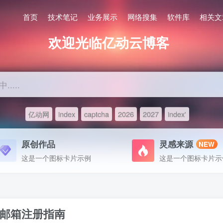
首页
技术笔记
业务展示
网络搜集
软件库
相关文
欢迎光临亿动云博客
....
亿动网
index
captcha
2026
2027
index'
原创作品
灵感来源
NEW
这是一个图标卡片示例
这是一个图标卡片示
邮箱注册指南