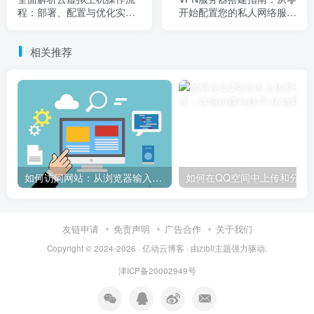
程：部署、配置与优化实战
开始配置您的私人网络服务
教程
器
相关推荐
如何访问网站：从浏览器输入到页面加载的完整步骤详解
如何在QQ空间中上传和
友链申请
免责声明
广告合作
关于我们
Copyright © 2024-2026 ·
亿动云博客
· 由
zibll主题
强力驱动.
津ICP备20002949号