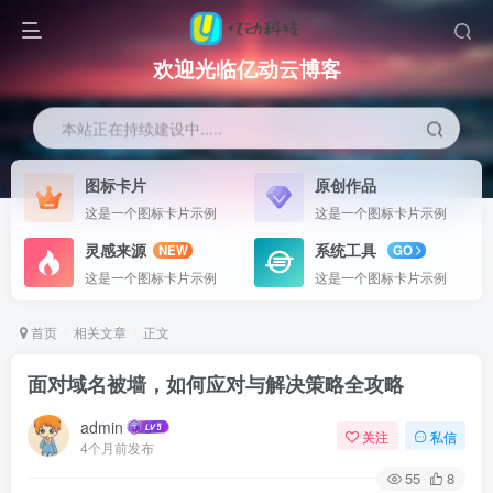
欢迎光临亿动云博客
本站正在持续建设中.....
图标卡片
原创作品
这是一个图标卡片示例
这是一个图标卡片示例
灵感来源
系统工具
NEW
GO
这是一个图标卡片示例
这是一个图标卡片示例
首页
相关文章
正文
面对域名被墙，如何应对与解决策略全攻略
admin
关注
私信
4个月前发布
55
8