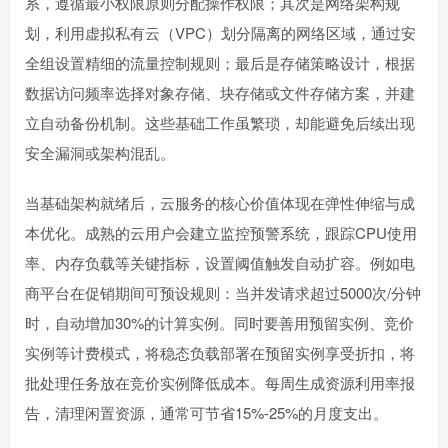
系，遵循最小权限原则分配操作权限；其次是网络架构规
划，利用虚拟私有云（VPC）划分隔离的网络区域，通过安
全组设置精细的流量控制规则；最后是存储策略设计，根据
数据访问频率选择对象存储、块存储或文件存储方案，并建
立自动备份机制。这些基础工作虽繁琐，却能避免后续出现
安全漏洞或架构混乱。
当基础架构就绪后，云服务的核心价值体现在弹性伸缩与成
本优化。成熟的云用户会建立监控预警系统，跟踪CPU使用
率、内存负载等关键指标，设置阈值触发自动扩容。例如电
商平台在促销期间可预设规则：当并发请求超过5000次/分钟
时，自动增加30%的计算实例。同时要善用预留实例、竞价
实例等计费模式，将稳态负载部署在预留实例享受折扣，将
批处理任务放在竞价实例降低成本。每周生成资源利用率报
告，清理闲置资源，通常可节省15%-25%的月度支出。