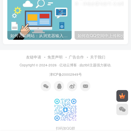
如何访问网站：从浏览器输入到页面加载的完整步骤详解
如何在QQ空间中上传和
友链申请
免责声明
广告合作
关于我们
Copyright © 2024-2026 ·
亿动云博客
· 由
zibll主题
强力驱动.
津ICP备20002949号
扫码加QQ群