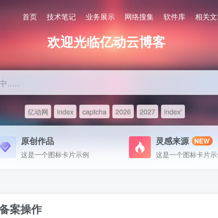
首页
技术笔记
业务展示
网络搜集
软件库
相关文
欢迎光临亿动云博客
....
亿动网
index
captcha
2026
2027
index'
原创作品
灵感来源
NEW
这是一个图标卡片示例
这是一个图标卡片示
址备案操作