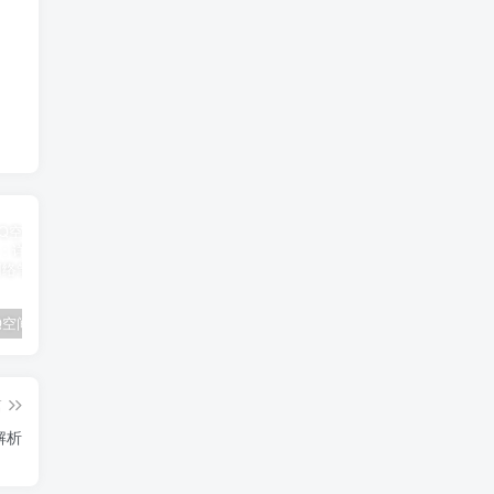
如何在QQ空间中上传和分享文件：详细步骤与技巧
宽带服务到期时间查询指南：运营商官方途径与实用技巧全攻略
业务展示分类测试1
篇
解析