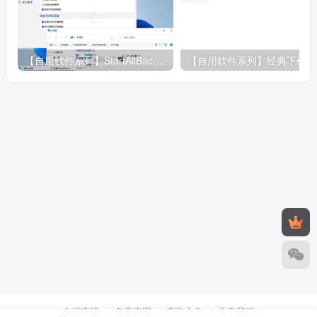
【自用软件系列】StartAllBack 绿色破解版 （更新至3.9.22.5362）
【
友链申请
免责声明
广告合作
关于我们