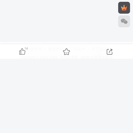
14
友链申请
免责声明
广告合作
关于我们
Copyright © 2024-2026 ·
亿动云博客
· 由
zibll主题
强力驱动.
津ICP备20002949号
扫码加QQ群