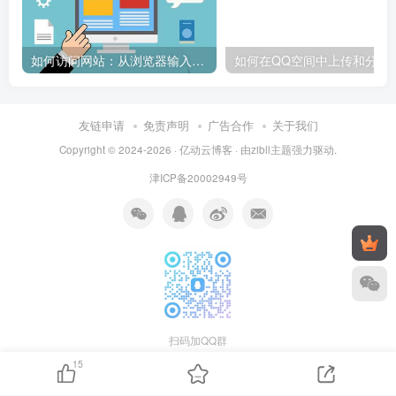
如何访问网站：从浏览器输入到页面加载的完整步骤详解
如何在QQ空间中上传和
友链申请
免责声明
广告合作
关于我们
Copyright © 2024-2026 ·
亿动云博客
· 由
zibll主题
强力驱动.
津ICP备20002949号
扫码加QQ群
15