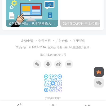
如何访问网站：从浏览器输入到页面加载的完整步骤详解
如何在QQ空间中上传和
友链申请
免责声明
广告合作
关于我们
Copyright © 2024-2026 ·
亿动云博客
· 由
zibll主题
强力驱动.
津ICP备20002949号
扫码加QQ群
8