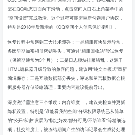
需在QQ动态页面向下滑动，点击空间入口右上角菜单中的
“空间设置”完成激活。这个过程可能需重新勾选用户协议，
特别是2018年后新增的《QQ空间个人信息保护指引》。
恢复过程中常遇到三大技术障碍：一是相册模块显示异常，
多因早期加密相册密钥丢失，可通过“相册回收站”尝试恢复
（保留期通常为3个月）；二是日志模块排版错乱，这源于
HTML编辑器升级导致的兼容问题，建议用“纯文本模式”重新
编辑保存；三是互动数据部分丢失，评论和留言板数据会根
据服务器存储策略清理，重要内容建议提前导出。
深度激活需注意三个维度：内容维度上，建议先检查并更新
隐私设置，特别是“谁能看我的空间”分级权限系统已从简单
的“公开/私密”发展为“指定好友/部分可见/不给谁看”等精细选
项；社交维度上，被冻结期间产生的访问记录会生成待处理