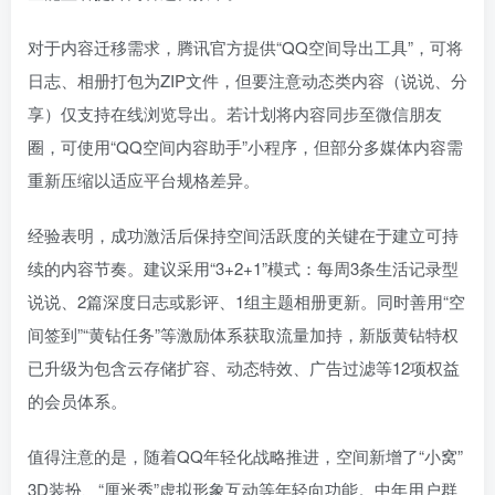
对于内容迁移需求，腾讯官方提供“QQ空间导出工具”，可将
日志、相册打包为ZIP文件，但要注意动态类内容（说说、分
享）仅支持在线浏览导出。若计划将内容同步至微信朋友
圈，可使用“QQ空间内容助手”小程序，但部分多媒体内容需
重新压缩以适应平台规格差异。
经验表明，成功激活后保持空间活跃度的关键在于建立可持
续的内容节奏。建议采用“3+2+1”模式：每周3条生活记录型
说说、2篇深度日志或影评、1组主题相册更新。同时善用“空
间签到”“黄钻任务”等激励体系获取流量加持，新版黄钻特权
已升级为包含云存储扩容、动态特效、广告过滤等12项权益
的会员体系。
值得注意的是，随着QQ年轻化战略推进，空间新增了“小窝”
3D装扮、“厘米秀”虚拟形象互动等年轻向功能。中年用户群