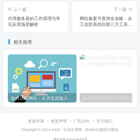
上一篇
下一篇
代理服务器的工作原理与常
网站备案号查询全攻略：从
见应用场景解析
工信部系统到第三方工具详
解
相关推荐
如何访问网站：从浏览器输入到页面加载的完整步骤详解
如何在QQ空间中上传和
友链申请
免责声明
广告合作
关于我们
Copyright © 2024-2026 ·
亿动云博客
· 由
zibll主题
强力驱动.
津ICP备20002949号