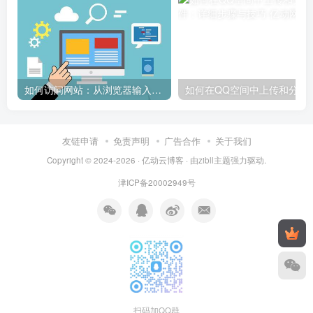
如何访问网站：从浏览器输入到页面加载的完整步骤详解
如何在QQ空间中上传和
友链申请
免责声明
广告合作
关于我们
Copyright © 2024-2026 ·
亿动云博客
· 由
zibll主题
强力驱动.
津ICP备20002949号
扫码加QQ群