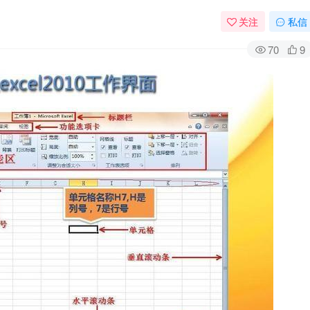
关注
私信
70
9