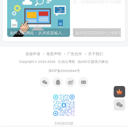
如何访问网站：从浏览器输入到页面加载的完整步骤详解
如何在QQ空间中上传和
友链申请
免责声明
广告合作
关于我们
Copyright © 2024-2026 ·
亿动云博客
· 由
zibll主题
强力驱动.
津ICP备20002949号
扫码加QQ群